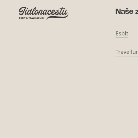
Naše 
Esbit
Travellu