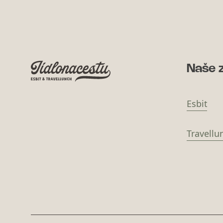
Naše 
Esbit
Travellu