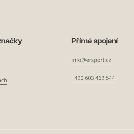
značky
Přímé spojení
info@ersport.cz
+420 603 462 544
nch