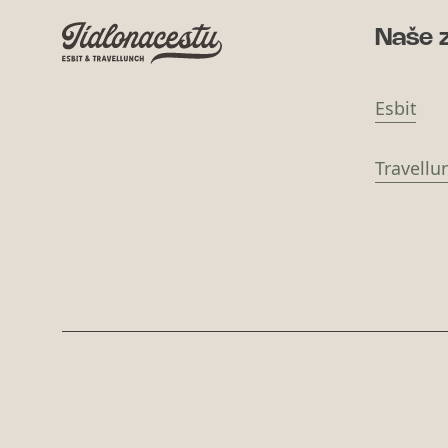
Naše 
Esbit
Travellu