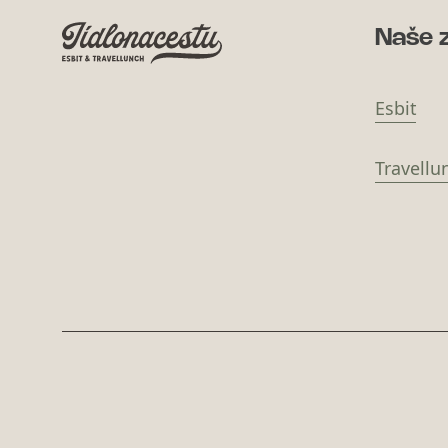
Naše 
Esbit
Travellu