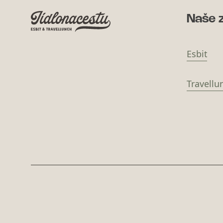
Naše 
Esbit
Travellu