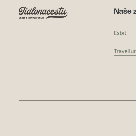
Naše 
Esbit
Travellu